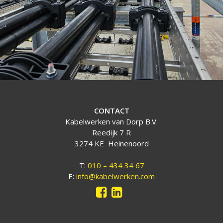
CONTACT
Kabelwerken van Dorp B.V.
Reedijk 7 R
3274 KE Heinenoord
T:
010 – 434 34 67
E:
info@kabelwerken.com

