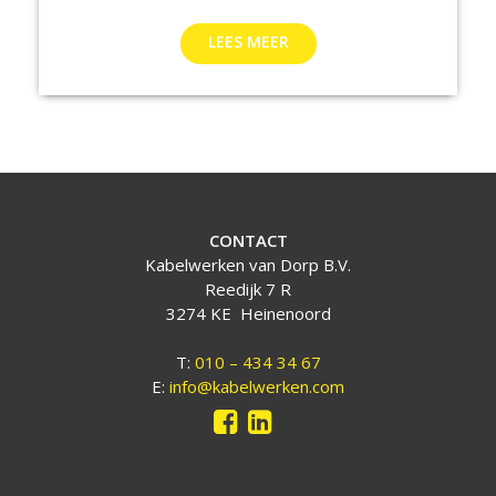
LEES MEER
CONTACT
Kabelwerken van Dorp B.V.
Reedijk 7 R
3274 KE Heinenoord
T:
010 – 434 34 67
E:
info@kabelwerken.com

